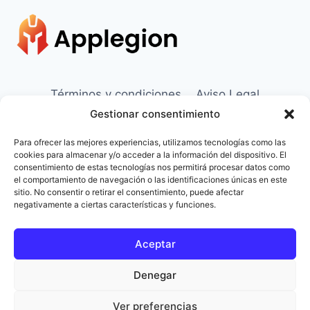
PARA
FACEBOOK,
INSTAGRAM,
WHATSAPP
Y
TIKTOK.
Términos y condiciones
Aviso Legal
Gestionar consentimiento
Política de Cookies
Contacto
Para ofrecer las mejores experiencias, utilizamos tecnologías como las
Sobre Nosotros
cookies para almacenar y/o acceder a la información del dispositivo. El
consentimiento de estas tecnologías nos permitirá procesar datos como
el comportamiento de navegación o las identificaciones únicas en este
Apps Android y iOS
sitio. No consentir o retirar el consentimiento, puede afectar
negativamente a ciertas características y funciones.
Herramientas Online
Herramientas IA
Aceptar
Denegar
Ver preferencias