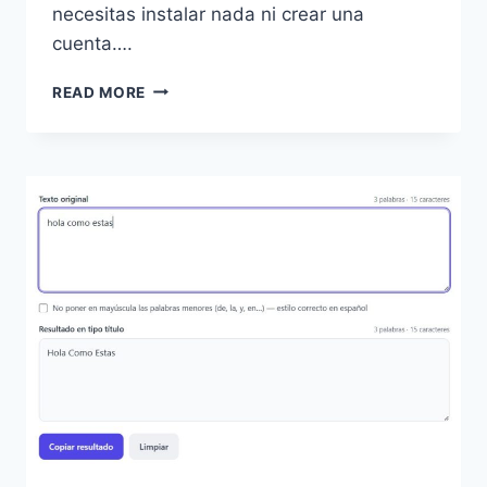
necesitas instalar nada ni crear una
cuenta….
GENERADOR
READ MORE
DE
SLUG
PARA
URL:
CONVIERTE
TEXTO
EN
ENLACE
AMIGABLE