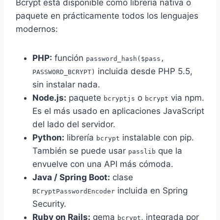
Bcrypt está disponible como librería nativa o
paquete en prácticamente todos los lenguajes
modernos:
PHP:
función
password_hash($pass,
incluida desde PHP 5.5,
PASSWORD_BCRYPT)
sin instalar nada.
Node.js:
paquete
o
via npm.
bcryptjs
bcrypt
Es el más usado en aplicaciones JavaScript
del lado del servidor.
Python:
librería
instalable con pip.
bcrypt
También se puede usar
que la
passlib
envuelve con una API más cómoda.
Java / Spring Boot:
clase
incluida en Spring
BCryptPasswordEncoder
Security.
Ruby on Rails:
gema
, integrada por
bcrypt